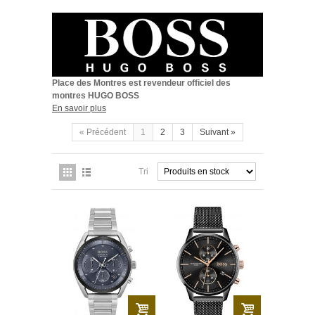
HOMME
FEMME
ENFANT
Place des Montres est revendeur officiel des
SWISS MADE
montres HUGO BOSS
En savoir plus
PROMOTIONS
« Précédent
1
2
3
Suivant »
Tri