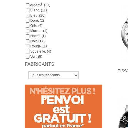
Argenté. (13)
Blanc. (11)
Bleu. (26)
Doré. (2)
Gris. (6)
Marron. (1)
Nacré. (1)
Noir. (17)
Rouge. (1)
Squelette. (4)
Vert. (9)
FABRICANTS
TISS