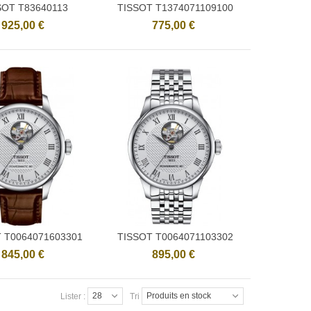
SOT T83640113
TISSOT T1374071109100
Ajouter
Ajouter
925,00 €
775,00 €
 T0064071603301
TISSOT T0064071103302
Ajouter
Ajouter
845,00 €
895,00 €
28
Produits en stock
Lister :
Tri