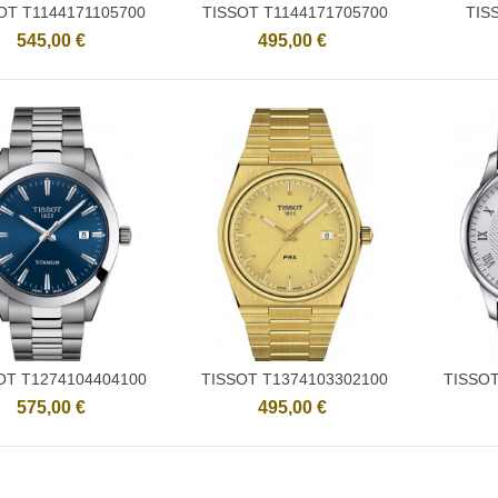
OT T1144171105700
TISSOT T1144171705700
TIS
Ajouter
Ajouter
545,00 €
495,00 €
OT T1274104404100
TISSOT T1374103302100
TISSOT
Ajouter
Ajouter
575,00 €
495,00 €