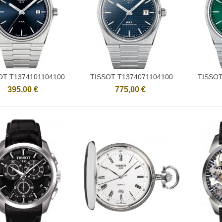
OT T1374101104100
TISSOT T1374071104100
TISSOT
Ajouter
Ajouter
395,00 €
775,00 €