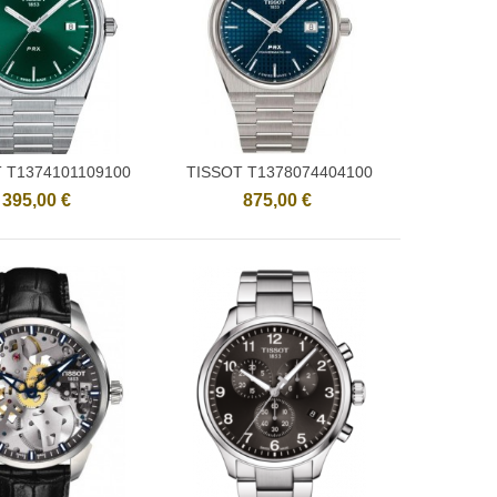
 T1374101109100
TISSOT T1378074404100
Ajouter
Ajouter
395,00 €
875,00 €