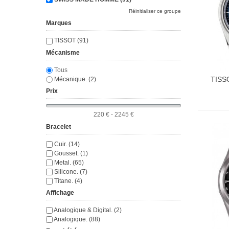
Réinitialiser ce groupe
Marques
TISSOT (91)
Mécanisme
Tous
TISS
Mécanique. (2)
Prix
220 € - 2245 €
Bracelet
Cuir. (14)
Gousset. (1)
Metal. (65)
Silicone. (7)
Titane. (4)
Affichage
Analogique & Digital. (2)
Analogique. (88)