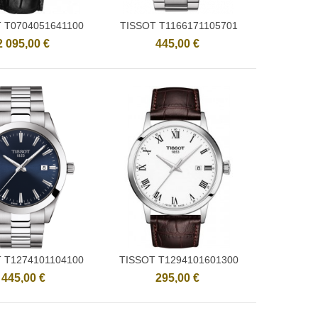
 T0704051641100
TISSOT T1166171105701
Ajouter
Ajouter
2 095,00 €
445,00 €
 T1274101104100
TISSOT T1294101601300
Ajouter
Ajouter
445,00 €
295,00 €