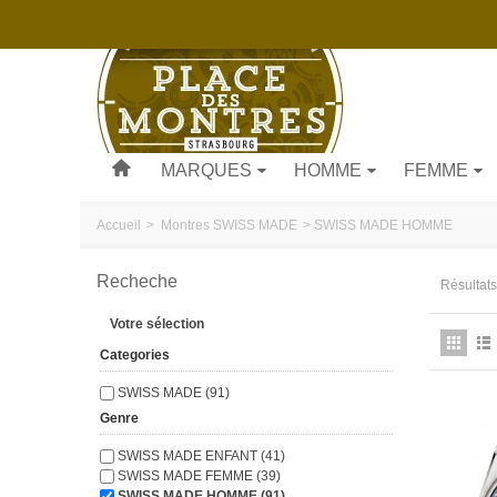
MARQUES
HOMME
FEMME
Accueil
>
Montres
SWISS MADE
>
SWISS MADE HOMME
Recheche
Résultats
Votre sélection
Categories
SWISS MADE (91)
Genre
SWISS MADE ENFANT (41)
SWISS MADE FEMME (39)
SWISS MADE HOMME (91)