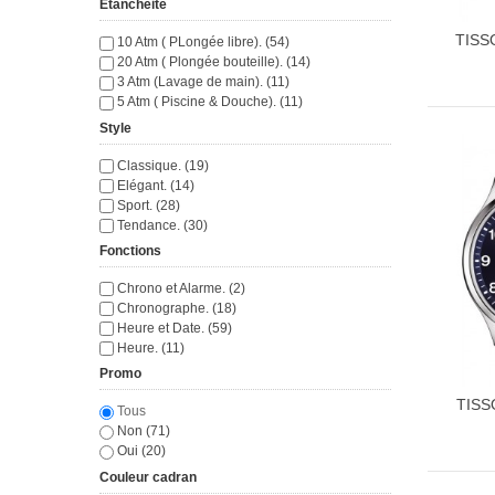
Etanchéité
TISS
10 Atm ( PLongée libre). (54)
20 Atm ( Plongée bouteille). (14)
3 Atm (Lavage de main). (11)
5 Atm ( Piscine & Douche). (11)
Style
Classique. (19)
Elégant. (14)
Sport. (28)
Tendance. (30)
Fonctions
Chrono et Alarme. (2)
Chronographe. (18)
Heure et Date. (59)
Heure. (11)
Promo
TISS
Tous
Non (71)
Oui (20)
Couleur cadran