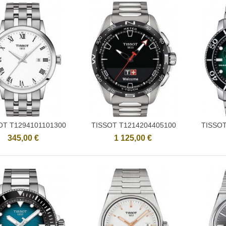
OT T1294101101300
TISSOT T1214204405100
TISSOT
Ajouter
Ajouter
345,00 €
1 125,00 €