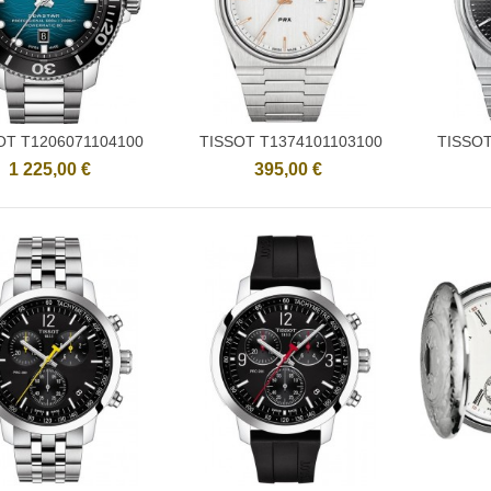
OT T1206071104100
TISSOT T1374101103100
TISSOT
Ajouter
Ajouter
1 225,00 €
395,00 €