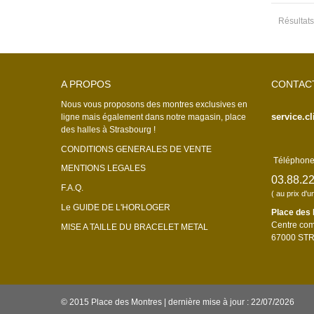
Résultats
A PROPOS
CONTAC
Nous vous proposons des montres exclusives en
service.c
ligne mais également dans notre magasin, place
des halles à Strasbourg !
CONDITIONS GENERALES DE VENTE
Téléphone 
MENTIONS LEGALES
03.88.22
F.A.Q.
( au prix d'u
Le GUIDE DE L'HORLOGER
Place des
Centre com
MISE A TAILLE DU BRACELET METAL
67000 ST
© 2015 Place des Montres | dernière mise à jour : 22/07/2026