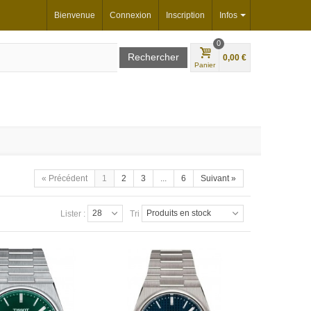
Bienvenue
Connexion
Inscription
Infos
0
0,00 €
Panier
« Précédent
1
2
3
...
6
Suivant »
28
Produits en stock
Lister :
Tri