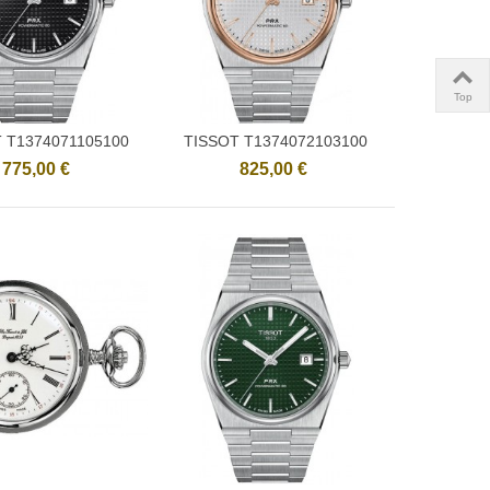
Top
 T1374071105100
TISSOT T1374072103100
Ajouter
Ajouter
775,00 €
825,00 €