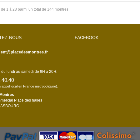
 de 1 à 28 parmi un total de 144 montres.
TEZ-NOUS
FACEBOOK
lient@placedesmontres.fr
du lundi au samedi de 9H à 20H:
.40.40
n appel local en France métropolitaine).
 Montres
mercial Place des halles
RASBOURG