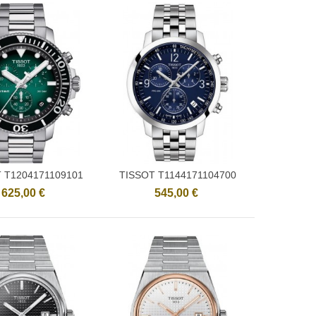
 T1204171109101
TISSOT T1144171104700
Ajouter
Ajouter
625,00 €
545,00 €