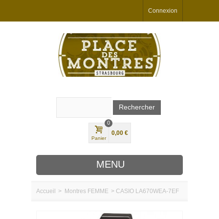
Connexion
0
0,00 €
Panier
MENU
Accueil
>
Montres
FEMME
>
CASIO LA670WEA-7EF
MARQUES