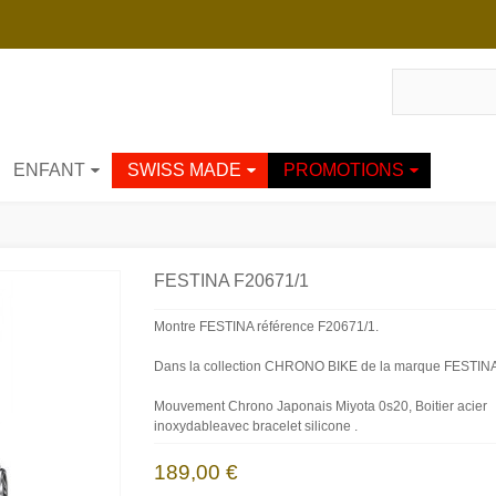
ENFANT
SWISS MADE
PROMOTIONS
FESTINA F20671/1
Montre FESTINA référence F20671/1.
Dans la collection CHRONO BIKE de la marque FESTINA
Mouvement Chrono Japonais Miyota 0s20, Boitier acier
inoxydableavec bracelet silicone .
189,00 €