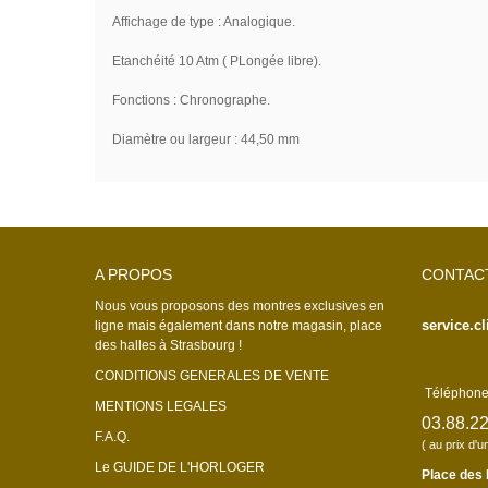
Affichage de type : Analogique.
Etanchéité 10 Atm ( PLongée libre).
Fonctions : Chronographe.
Diamètre ou largeur : 44,50 mm
A PROPOS
CONTAC
Nous vous proposons des montres exclusives en
service.c
ligne mais également dans notre magasin, place
des halles à Strasbourg !
CONDITIONS GENERALES DE VENTE
Téléphone 
MENTIONS LEGALES
03.88.22
F.A.Q.
( au prix d'u
Le GUIDE DE L'HORLOGER
Place des