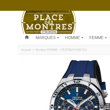
MARQUES
HOMME
FEMME
Accueil
>
Montres
FEMME
>
FESTINA F20671/1