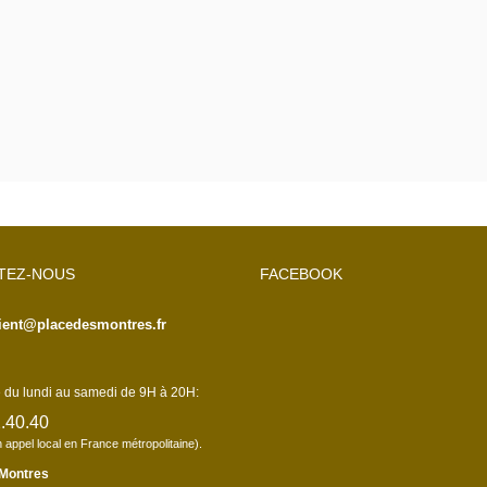
TEZ-NOUS
FACEBOOK
lient@placedesmontres.fr
du lundi au samedi de 9H à 20H:
.40.40
n appel local en France métropolitaine).
 Montres