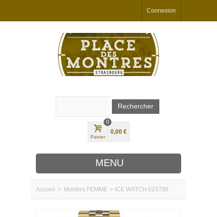
Connexion
0
0,00 €
Panier
MENU
Accueil
>
Montres
FEMME
>
ICE WATCH 023798
MARQUES