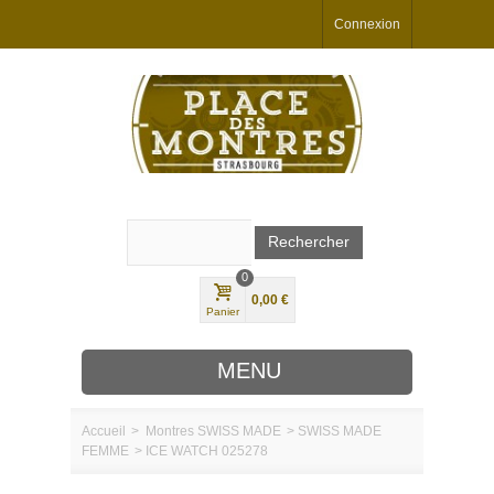
Connexion
0
0,00 €
Panier
MENU
Accueil
>
Montres
SWISS MADE
>
SWISS MADE
FEMME
>
ICE WATCH 025278
MARQUES