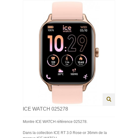
HOMME
FEMME
ENFANT
SWISS MADE
PROMOTIONS
ICE WATCH 025278
Montre ICE WATCH référence 025278.
Dans la collection ICE RT 3.0 Rose-or 36mm de la