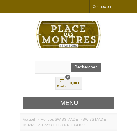
Connexion
0
0,00 €
Panier
MENU
Accueil
>
Montres
SWISS MADE
>
SWISS MADE
HOMME
>
TISSOT T1274071104100
MARQUES