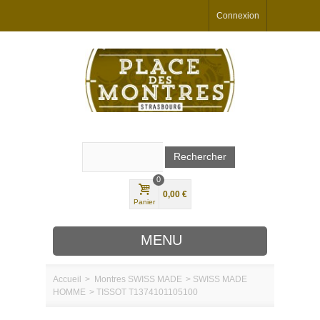
Connexion
0
0,00 €
Panier
MENU
Accueil
>
Montres
SWISS MADE
>
SWISS MADE
HOMME
>
TISSOT T1374101105100
MARQUES